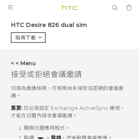
產品
HTC Desire 826 dual sim‎
VIVE
指南下載
智能手機
G REIGNS
< < Menu
配件
接受或拒絕會議邀請
VIVERSE
切換為邀請檢視，可檢視尚未接受或拒絕的會議邀
請。
應用程式
重要:
您必須設定 Exchange
ActiveSync
帳號，
支援服務
才能在
日曆
內接收會議邀請。
登入
開啟
日曆
應用程式。
點選
>
邀請
，然後點選會議邀請。