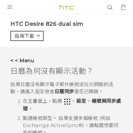
產品
HTC Desire 826 dual sim‎
VIVE
指南下載
智能手機
G REIGNS
< < Menu
配件
日曆為何沒有顯示活動？
VIVERSE
如果
日曆
沒有顯示電子郵件帳號或社交網路的活
動，請進入設定檢查
日曆同步
是否已開啟。
應用程式
在
主畫面
上，點選
>
設定
>
帳號與同步處
支援服務
理
。
點選帳號類型。
如果支援多個帳號 (例如
登入
Exchange
ActiveSync®
)，請點選想要同
步的帳號。