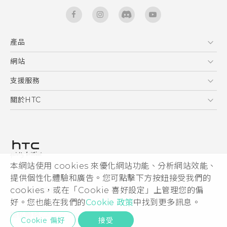
產品
5G
網站
快速入門手冊
智能手機
使用手冊
HTC Dev
支援服務
區塊鍊手機
HTC Research
服務中心
關於HTC
配件
產品有限保固說明
ESG
VIVE
公告欄
投資人
私隱政策
產品安全
本網站使用 cookies 來優化網站功能、分析網站效能、
© 2011-2026 HTC Corporation
提供個性化體驗和廣告。您可點擊下方按鈕接受我們的
加入HTC
HTC 法律文件
cookies，或在「Cookie 喜好設定」上管理您的偏
Security and Privacy Whitepaper
好。您也能在我們的
Cookie 政策
中找到更多訊息。
隱私聯絡:
Global-Privacy@htc.com
Cookie 偏好
接受