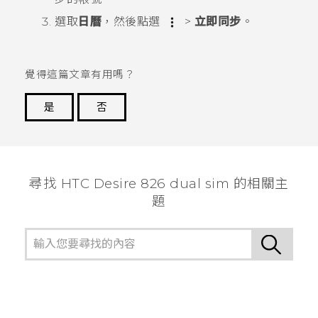
選取
日曆
，然後點選
>
立即同步
。
覺得這篇文章有用嗎？
是
否
謝謝您！
尋找 HTC Desire 826 dual sim 的相關主
題