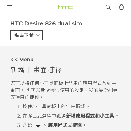
產品
HTC Desire 826 dual sim‎
VIVE
指南下載
智能手機
G REIGNS
< < Menu
配件
新增主畫面捷徑
VIVERSE
您可以將任何小工具面板上常用的應用程式放到主
畫面， 也可以新增經常使用的設定、我的最愛網頁
應用程式
等項目的捷徑。
支援服務
按住小工具面板上的空白區域。
在彈出式選單中點選
新增應用程式和小工具
。
登入
點選
>
應用程式
或
捷徑
。