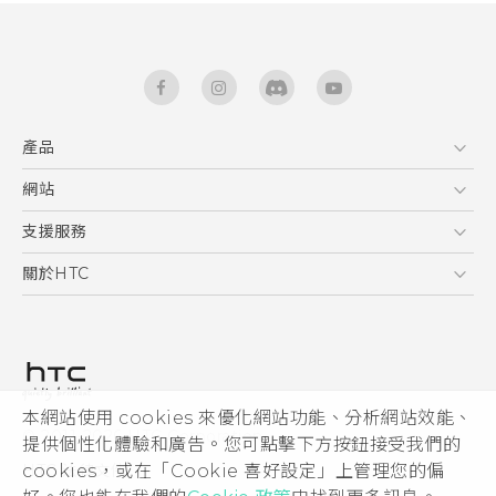
產品
5G
網站
快速入門手冊
智能手機
使用手冊
HTC Dev
支援服務
區塊鍊手機
HTC Research
服務中心
關於HTC
配件
產品有限保固說明
ESG
VIVE
公告欄
投資人
私隱政策
產品安全
本網站使用 cookies 來優化網站功能、分析網站效能、
© 2011-2026 HTC Corporation
提供個性化體驗和廣告。您可點擊下方按鈕接受我們的
加入HTC
cookies，或在「Cookie 喜好設定」上管理您的偏
HTC 法律文件
Security and Privacy Whitepaper