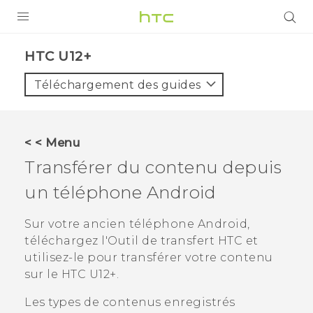
PRODUITS
HTC U12+‎
VIVE
Téléchargement des guides
G REIGNS
SMARTPHONES
< < Menu
ACCESSOIRES
Transférer du contenu depuis
VIVERSE
un téléphone
Android
ASSISTANCE
Sur votre ancien téléphone
Android
,
téléchargez l'
Outil de transfert HTC
et
Appareils HTC & Accessoires
Connexion
utilisez-le pour transférer votre contenu
sur le
HTC U12+‍
.
Les types de contenus enregistrés