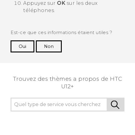
Appuyez sur
OK
sur les deux
téléphones.
Est-ce que ces informations étaient utiles ?
Oui
Non
Merci ! Vos commentaires aident les autres à
voir les informations les plus utiles.
Trouvez des thèmes a propos de HTC
U12+