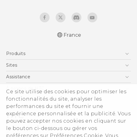
France
Française - Mode d'emploi
Produits
English - User manual
Smartphones
Sites
5G
HTC Vive
Assistance
Vive
HTC Dev
Assistance
À propos de HTC
Ce site utilise des cookies pour optimiser les
Accessoires
HTC Pro
eCommerce Support
fonctionnalités du site, analyser les
ESG
performances du site et fournir une
Informations sur la société
expérience personnalisée et la publicité. Vous
Sécurité du produit
pouvez accepter nos cookies en cliquant sur
Politique de confidentialité
le bouton ci-dessous ou gérer vos
© 2011-2026 HTC Corporation
préférences sur Préférences Cookie. Vous
Cookie Preferences