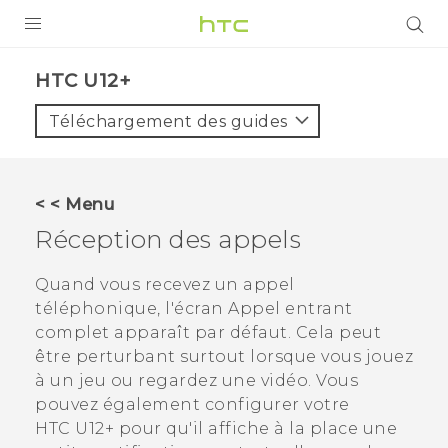
PRODUITS
HTC U12+‎
VIVE
Téléchargement des guides
G REIGNS
SMARTPHONES
< < Menu
ACCESSOIRES
Réception des appels
VIVERSE
Quand vous recevez un appel
téléphonique, l'écran
Appel entrant
ASSISTANCE
complet apparaît par défaut. Cela peut
Appareils HTC & Accessoires
être perturbant surtout lorsque vous jouez
Connexion
à un jeu ou regardez une vidéo. Vous
pouvez également configurer votre
HTC U12+‍
pour qu'il affiche à la place une