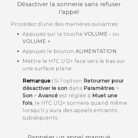
Désactiver la sonnerie sans refuser
l'appel
Procédez d’une des manières suivantes :
Appuyez sur la touche
VOLUME -
ou
VOLUME +
.
Appuyez le bouton
ALIMENTATION
.
Mettre le
HTC U12+‍
face vers le bas sur
une surface plane.
Remarque :
Si l'option
Retourner pour
désactiver le son
dans
Paramètres
>
Son
>
Avancé
est réglée à
Muet une
fois
, le
HTC U12+‍
sonnera quand même
lorsqu'il y aura des appels entrants
subséquents.
Rappeler un appel manqué