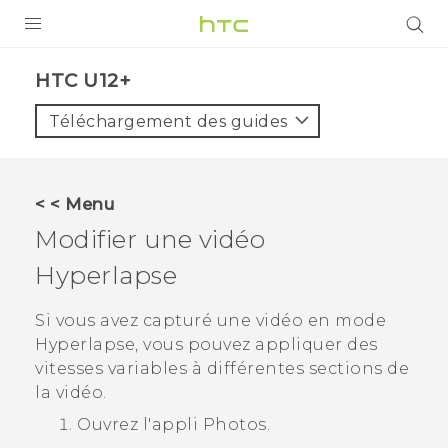
PRODUITS
HTC U12+‎
VIVE
Téléchargement des guides
G REIGNS
SMARTPHONES
< < Menu
ACCESSOIRES
Modifier une vidéo
VIVERSE
Hyperlapse
ASSISTANCE
Si vous avez capturé une vidéo en mode
Hyperlapse
, vous pouvez appliquer des
Appareils HTC & Accessoires
Connexion
vitesses variables à différentes sections de
la vidéo.
Ouvrez l'appli
Photos
.