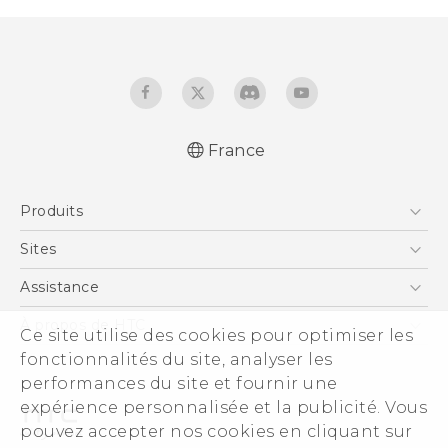
France
Française - Mode d'emploi
Produits
English - User manual
Smartphones
Sites
5G
HTC Vive
Assistance
Vive
HTC Dev
Assistance
À propos de HTC
Ce site utilise des cookies pour optimiser les
Accessoires
HTC Pro
eCommerce Support
ESG
fonctionnalités du site, analyser les
performances du site et fournir une
Informations sur la société
expérience personnalisée et la publicité. Vous
Sécurité du produit
pouvez accepter nos cookies en cliquant sur