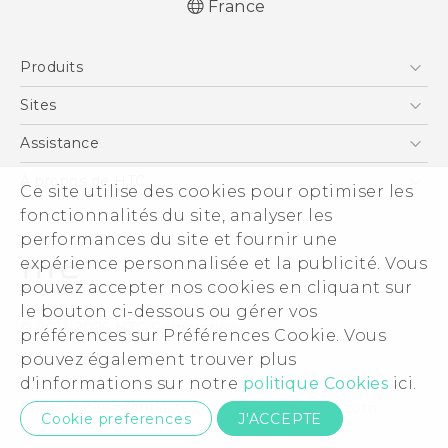
France
Française - Mode d'emploi
Produits
English - User manual
Smartphones
Sites
5G
HTC Vive
Assistance
Vive
HTC Dev
Assistance
À propos de HTC
Ce site utilise des cookies pour optimiser les
Accessoires
HTC Pro
eCommerce Support
fonctionnalités du site, analyser les
ESG
performances du site et fournir une
Informations sur la société
expérience personnalisée et la publicité. Vous
Sécurité du produit
pouvez accepter nos cookies en cliquant sur
Politique de confidentialité
le bouton ci-dessous ou gérer vos
© 2011-2026 HTC Corporation
préférences sur Préférences Cookie. Vous
Cookie Preferences
pouvez également trouver plus
Mentions Légales
Carrières
d'informations sur notre
politique Cookies
ici.
Security and Privacy Whitepaper
Contact confidentialité:
Global-Privacy@htc.com
Cookie preferences
J'ACCEPTE