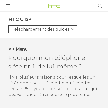
PRODUITS
HTC U12+‎
VIVE
Téléchargement des guides
G REIGNS
SMARTPHONES
< < Menu
ACCESSOIRES
Pourquoi mon téléphone
VIVERSE
s'éteint-il de lui-même ?
ASSISTANCE
Il y a plusieurs raisons pour lesquelles un
téléphone peut s'éteindre ou éteindre
Appareils HTC & Accessoires
Connexion
l'écran. Essayez les conseils ci-dessous qui
peuvent aider à résoudre le problème.