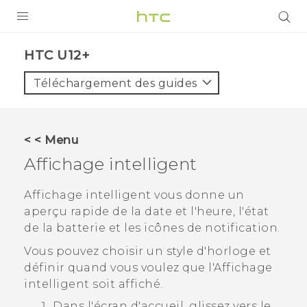
PRODUITS
HTC U12+‎
VIVE
Téléchargement des guides
G REIGNS
SMARTPHONES
< < Menu
ACCESSOIRES
Affichage intelligent
VIVERSE
Affichage intelligent
vous donne un
aperçu rapide de la date et l'heure, l'état
ASSISTANCE
de la batterie et les icônes de notification.
Appareils HTC & Accessoires
Connexion
Vous pouvez choisir un style d'horloge et
définir quand vous voulez que l'
Affichage
intelligent
soit affiché.
Dans l'écran d'
accueil
, glissez vers le