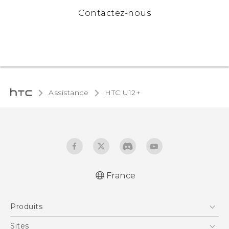
Contactez-nous
Assistance
HTC U12+‎
France
Française - Mode d'emploi
Produits
English - User manual
Smartphones
Sites