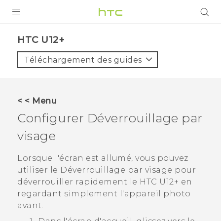
PRODUITS
HTC U12+‎
VIVE
Téléchargement des guides
G REIGNS
SMARTPHONES
< < Menu
ACCESSOIRES
Configurer
Déverrouillage par
VIVERSE
visage
ASSISTANCE
Lorsque l'écran est allumé, vous pouvez
utiliser le
Déverrouillage par visage
pour
Appareils HTC & Accessoires
Connexion
déverrouiller rapidement le
HTC U12+‍
en
regardant simplement l'appareil photo
avant.