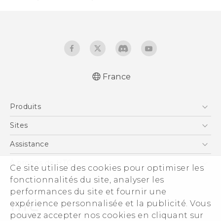
France
Française - Mode d'emploi
Produits
English - User manual
Smartphones
Sites
5G
HTC Vive
Assistance
Vive
HTC Dev
Assistance
À propos de HTC
Ce site utilise des cookies pour optimiser les
Accessoires
HTC Pro
eCommerce Support
fonctionnalités du site, analyser les
ESG
performances du site et fournir une
Informations sur la société
expérience personnalisée et la publicité. Vous
Sécurité du produit
pouvez accepter nos cookies en cliquant sur