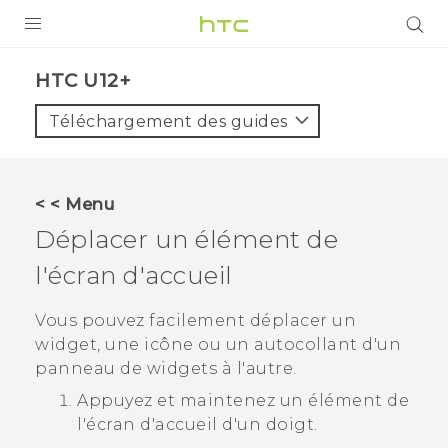
PRODUITS
HTC U12+‎
VIVE
Téléchargement des guides
G REIGNS
SMARTPHONES
< < Menu
ACCESSOIRES
Déplacer un élément de
VIVERSE
l'écran d'accueil
ASSISTANCE
Vous pouvez facilement déplacer un
widget, une icône ou un autocollant d'un
Appareils HTC & Accessoires
Connexion
panneau de widgets à l'autre.
Appuyez et maintenez un élément de
l'écran d'accueil d'un doigt.