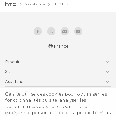
Assistance
HTC U12+‎
France
Française - Mode d'emploi
Produits
English - User manual
Smartphones
Sites
5G
HTC Vive
Assistance
Vive
HTC Dev
Assistance
À propos de HTC
Ce site utilise des cookies pour optimiser les
Accessoires
HTC Pro
eCommerce Support
fonctionnalités du site, analyser les
ESG
performances du site et fournir une
Informations sur la société
expérience personnalisée et la publicité. Vous