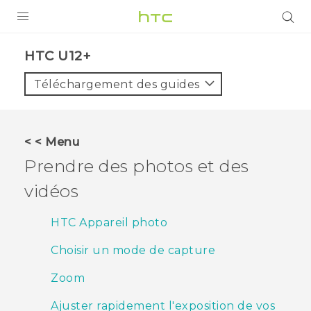
PRODUITS
HTC U12+‎
VIVE
Téléchargement des guides
G REIGNS
SMARTPHONES
< < Menu
ACCESSOIRES
Prendre des photos et des
VIVERSE
vidéos
ASSISTANCE
HTC Appareil photo
Appareils HTC & Accessoires
Connexion
Choisir un mode de capture
Zoom
Ajuster rapidement l'exposition de vos