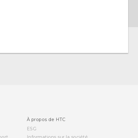
À propos de HTC
ESG
ort
Informations sur la société