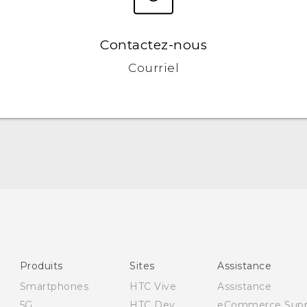
Contactez-nous
Courriel
Française - Mode d'emploi
English - User manual
Produits
Sites
Assistance
Smartphones
HTC Vive
Assistance
5G
HTC Dev
eCommerce Supp