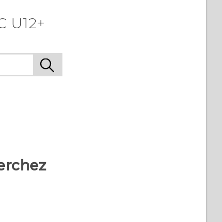
C U12+
erchez