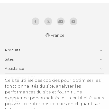
France
Française - Mode d'emploi
Produits
English - User manual
Smartphones
Sites
5G
HTC Vive
Assistance
Vive
HTC Dev
Assistance
À propos de HTC
Ce site utilise des cookies pour optimiser les
Accessoires
HTC Pro
eCommerce Support
fonctionnalités du site, analyser les
ESG
performances du site et fournir une
Informations sur la société
expérience personnalisée et la publicité. Vous
Sécurité du produit
pouvez accepter nos cookies en cliquant sur
Politique de confidentialité