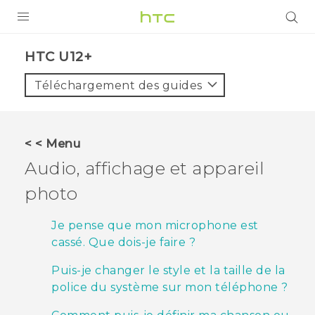
PRODUITS
HTC U12+‎
VIVE
Téléchargement des guides
G REIGNS
SMARTPHONES
< < Menu
ACCESSOIRES
Audio, affichage et appareil
VIVERSE
photo
ASSISTANCE
Je pense que mon microphone est
cassé. Que dois-je faire ?
Appareils HTC & Accessoires
Connexion
Puis-je changer le style et la taille de la
police du système sur mon téléphone ?