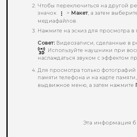
Чтобы переключиться на другой р
значок
>
Макет
, а затем выбери
медиафайлов.
Нажмите на эскиз для просмотра в
Совет:
Видеозаписи, сделанные в 
. Используйте наушники при во
наслаждаться звуком с эффектом пр
Для просмотра только фотографий 
памяти телефона и на карте памяти
выдвижное меню, а затем нажмите
Эта информация б
Спасибо! Ваши отзывы помогают др