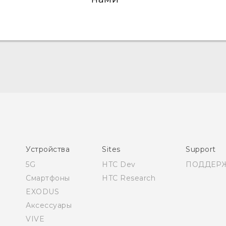
Русский - Руководство пользователя
Русский - Руководство по безопасности и
соответствию стандартам
Қазақ - Пайдаланушы нұсқаулығы
Қазақ - Қауіпсіздік және нормативтік ақпараты
Устройства
Sites
Support
English - User manual
5G
HTC Dev
ПОДДЕР
English - Safety and regulatory guide
Смартфоны
HTC Research
EXODUS
Аксессуары
VIVE