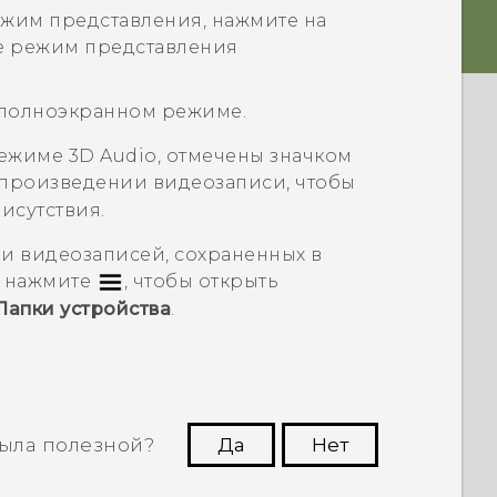
ежим представления, нажмите на
те режим представления
 полноэкранном режиме.
режиме
3D Audio
, отмечены значком
спроизведении видеозаписи, чтобы
исутствия.
и видеозаписей, сохраненных в
, нажмите
, чтобы открыть
Папки устройства
.
ыла полезной?
Да
Нет
угим пользователям находить самую