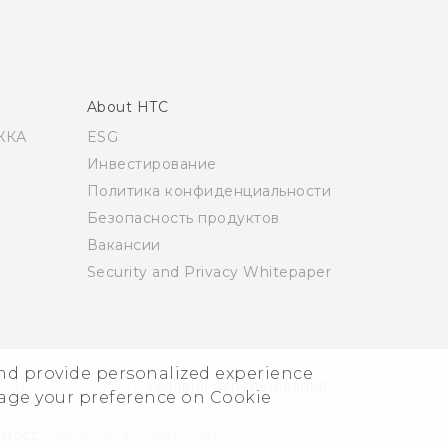
About HTC
ЖКА
ESG
Инвестирование
Политика конфиденциальности
Безопасность продуктов
Вакансии
Security and Privacy Whitepaper
and provide personalized experience
6 HTC Corporation
Условия использования.
nage your preference on Cookie
ntact:
Global-Privacy@htc.com