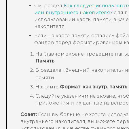
См. раздел
Как следует использовать
или внутреннего накопителя?
для п
использовании карты памяти в кач
накопителя.
Если на карте памяти остались фай
файлов перед форматированием ка
На
Главном
экране проведите паль
Память
.
В разделе «
Внешний накопитель
» 
памяти.
Нажмите
Формат. как внутр. память
Следуйте указаниям на экране, чт
приложения и их данные из встрое
Совет:
Если вы больше не хотите использо
внутреннего накопителя, вы можете пер
использования в качестве съемного нако