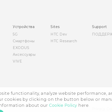
Русский - Руководство по безопасности и
соответствию стандартам
Қазақ - Пайдаланушы нұсқаулығы
Қазақ - Қауіпсіздік және нормативтік ақпараты
Устройства
Sites
Support
English - User manual
5G
HTC Dev
ПОДДЕР
English - Safety and regulatory guide
Смартфоны
HTC Research
EXODUS
Аксессуары
VIVE
ebsite functionality, analyze website performance, 
© 2011-202
ur cookies by clicking on the button below or ma
 information about our
Cookie Policy
here.
Privacy Co