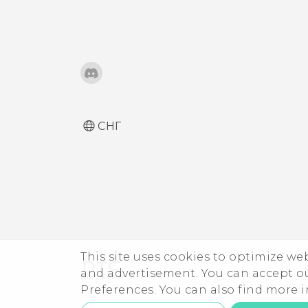
Режим «В перчатках»
Режим «В поездке»
СНГ
This site uses cookies to optimize w
and advertisement. You can accept o
Preferences. You can also find more