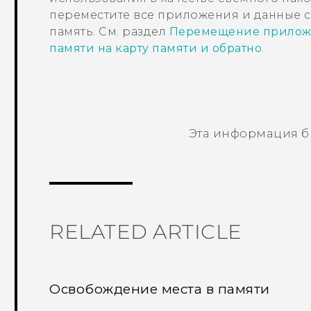
переместите все приложения и данные с
память. См. раздел
Перемещение приложе
памяти на карту памяти и обратно
.
Эта информация б
Спасибо! Ваши отзывы помогают др
RELATED ARTICLE
Освобождение места в памяти