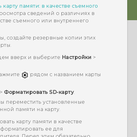
 карту памяти: в качестве съемного
росмотра сведений о различиях в
естве съемного или внутреннего
лы, создайте резервные копии этих
рты.
цем вверх и выберите
Настройки
>
нажмите
рядом с названием карты
>
Форматировать SD-карту
.
обы переместить установленные
нной памяти на карту.
вать карту памяти в качестве
еформатировать ее для
пителя. Перед этим обязательно