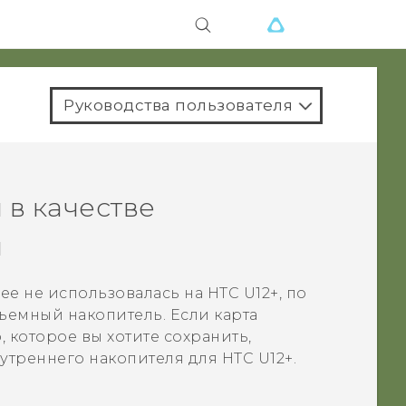
Руководства пользователя
 в качестве
я
нее не использовалась на
HTC U12+‍
, по
ъемный накопитель. Если карта
 которое вы хотите сохранить,
нутреннего накопителя для
HTC U12+‍
.