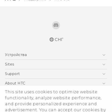
СНГ
Русский - Руководство пользователя
Устройства
Русский - Руководство по безопасности и
соответствию стандартам
5G
Sites
Қазақ - Пайдаланушы нұсқаулығы
Смартфоны
HTC Dev
Support
Қазақ - Қауіпсіздік және нормативтік
EXODUS
ақпараты
HTC Research
ПОДДЕРЖКА
About HTC
Аксессуары
English - User manual
ESG
This site uses cookies to optimize website
English - Safety and regulatory guide
VIVE
functionality, analyze website performance,
Инвестирование
and provide personalized experience and
Политика конфиденциальности
advertisement. You can accept our cookies by