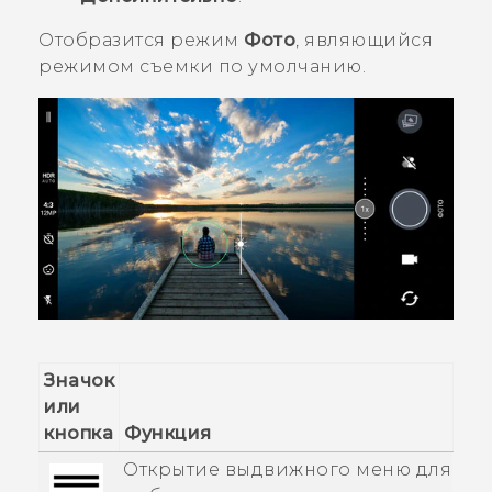
Отобразится режим
Фото
, являющийся
режимом съемки по умолчанию.
Значок
или
кнопка
Функция
Открытие выдвижного меню для