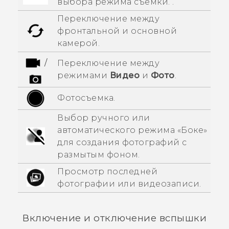
выбора режима съемки. .
Переключение между
фронтальной и основной
камерой.
/
Переключение между
режимами
Видео
и
Фото
.
Фотосъемка.
Выбор ручного или
автоматического режима «
Боке
»
для создания фотографий с
размытым фоном.
Просмотр последней
фотографии или видеозаписи.
Включение и отключение вспышки