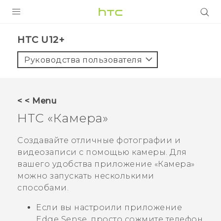
УСТРОЙСТВА
HTC U12+‎
5G
Руководства пользователя
СМАРТФОНЫ
АКСЕССУАРЫ
< < Menu
VIVE
HTC «
Камера
»
VIVERSE
Создавайте отличные фотографии и
видеозаписи с помощью камеры. Для
ПОДДЕРЖКА
вашего удобства приложение «
Камера
»
можно запускать несколькими
способами.
Если вы настроили приложение
Edge Sense
, просто сожмите телефон