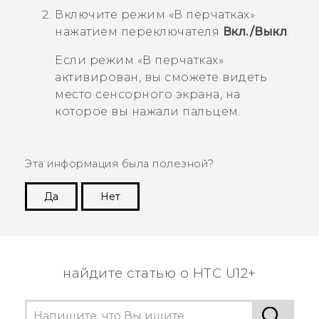
Включите режим
«В перчатках»
нажатием переключателя
Вкл./Выкл
.
Если режим «В перчатках»
активирован, вы сможете видеть
место сенсорного экрана, на
которое вы нажали пальцем.
Эта информация была полезной?
Да
Нет
Спасибо! Ваши отзывы помогают другим
пользователям находить самую полезную
информацию.
найдите статью о HTC U12+