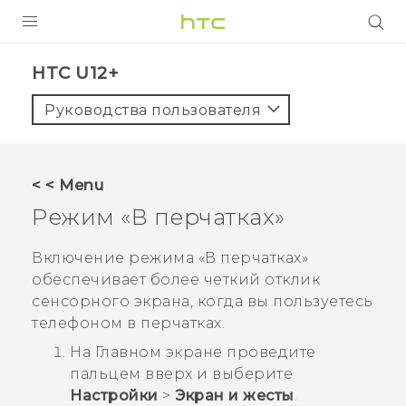
УСТРОЙСТВА
HTC U12+‎
5G
Руководства пользователя
СМАРТФОНЫ
АКСЕССУАРЫ
< < Menu
VIVE
Режим «В перчатках»
VIVERSE
Включение режима «В перчатках»
обеспечивает более четкий отклик
ПОДДЕРЖКА
сенсорного экрана, когда вы пользуетесь
телефоном в перчатках.
На
Главном
экране проведите
пальцем вверх и выберите
Настройки
>
Экран и жесты
.