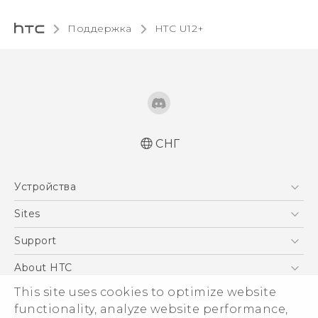
Поддержка
HTC U12+‎
СНГ
Русский - Руководство пользователя
Устройства
Русский - Руководство по безопасности и
соответствию стандартам
5G
Sites
Қазақ - Пайдаланушы нұсқаулығы
Смартфоны
HTC Dev
Support
Қазақ - Қауіпсіздік және нормативтік
EXODUS
ақпараты
HTC Research
ПОДДЕРЖКА
About HTC
Аксессуары
English - User manual
This site uses cookies to optimize website
ESG
English - Safety and regulatory guide
VIVE
functionality, analyze website performance,
Инвестирование