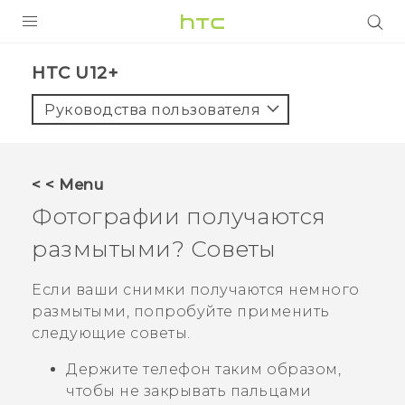
УСТРОЙСТВА
HTC U12+‎
5G
Руководства пользователя
СМАРТФОНЫ
АКСЕССУАРЫ
< < Menu
VIVE
Фотографии получаются
VIVERSE
размытыми? Советы
ПОДДЕРЖКА
Если ваши снимки получаются немного
размытыми, попробуйте применить
следующие советы.
Держите телефон таким образом,
чтобы не закрывать пальцами