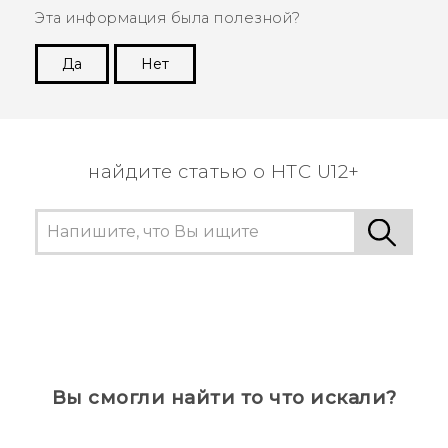
Эта информация была полезной?
Да
Нет
Спасибо! Ваши отзывы помогают другим
пользователям находить самую полезную
информацию.
найдите статью о HTC U12+
Вы смогли найти то что искали?