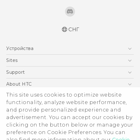
СНГ
Русский - Руководство пользователя
Устройства
Русский - Руководство по безопасности и
соответствию стандартам
5G
Sites
Қазақ - Пайдаланушы нұсқаулығы
Смартфоны
HTC Dev
Support
Қазақ - Қауіпсіздік және нормативтік
EXODUS
ақпараты
HTC Research
ПОДДЕРЖКА
About HTC
Аксессуары
English - User manual
ESG
This site uses cookies to optimize website
English - Safety and regulatory guide
VIVE
functionality, analyze website performance,
Инвестирование
and provide personalized experience and
Политика конфиденциальности
advertisement. You can accept our cookies by
Безопасность продуктов
clicking on the button below or manage your
© 2011-2026 HTC Corporation
preference on Cookie Preferences. You can
Вакансии
Условия использования.
also find more information about our
Cookie