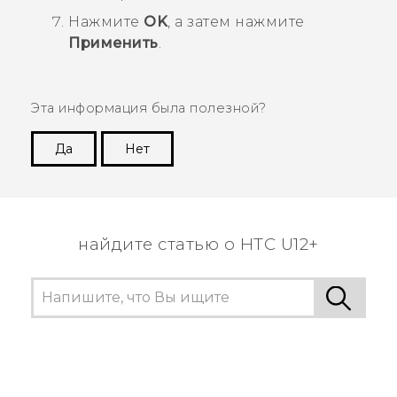
Нажмите
OK
, а затем нажмите
Применить
.
Эта информация была полезной?
Да
Нет
Спасибо! Ваши отзывы помогают другим
пользователям находить самую полезную
информацию.
найдите статью о HTC U12+