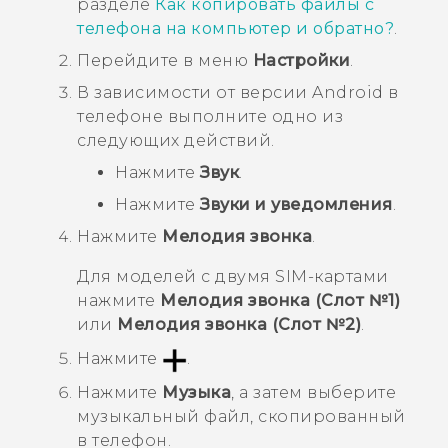
разделе
Как копировать файлы с
телефона на компьютер и обратно?
.
Перейдите в меню
Настройки
.
В зависимости от версии
Android
в
телефоне выполните одно из
следующих действий.
Нажмите
Звук
.
Нажмите
Звуки и уведомления
.
Нажмите
Мелодия звонка
.
Для моделей с двумя SIM-картами
нажмите
Мелодия звонка (Слот №1)
или
Мелодия звонка (Слот №2)
.
Нажмите
.
Нажмите
Музыка
, а затем выберите
музыкальный файл, скопированный
в телефон.