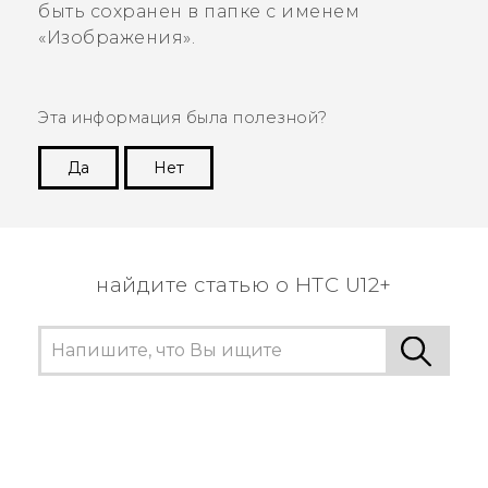
быть сохранен в папке с именем
«Изображения».
Эта информация была полезной?
Да
Нет
Спасибо! Ваши отзывы помогают другим
пользователям находить самую полезную
информацию.
найдите статью о HTC U12+