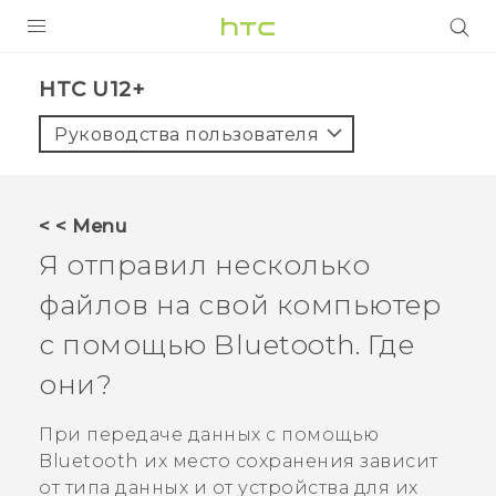
УСТРОЙСТВА
HTC U12+‎
5G
Руководства пользователя
СМАРТФОНЫ
АКСЕССУАРЫ
< < Menu
VIVE
Я отправил несколько
VIVERSE
файлов на свой компьютер
с помощью
Bluetooth
. Где
ПОДДЕРЖКА
они?
При передаче данных с помощью
Bluetooth
их место сохранения зависит
от типа данных и от устройства для их