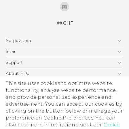
СНГ
Русский - Руководство пользователя
Устройства
Русский - Руководство по безопасности и
соответствию стандартам
5G
Sites
Қазақ - Пайдаланушы нұсқаулығы
Смартфоны
HTC Dev
Support
Қазақ - Қауіпсіздік және нормативтік
EXODUS
ақпараты
HTC Research
ПОДДЕРЖКА
About HTC
Аксессуары
English - User manual
This site uses cookies to optimize website
ESG
English - Safety and regulatory guide
VIVE
functionality, analyze website performance,
Инвестирование
and provide personalized experience and
Политика конфиденциальности
advertisement. You can accept our cookies by
Безопасность продуктов
clicking on the button below or manage your
© 2011-2026 HTC Corporation
preference on Cookie Preferences. You can
Вакансии
also find more information about our
Cookie
Условия использования.
Security and Privacy Whitepaper