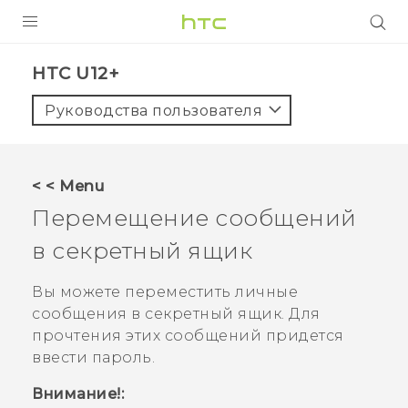
УСТРОЙСТВА
HTC U12+‎
5G
Руководства пользователя
СМАРТФОНЫ
АКСЕССУАРЫ
< < Menu
VIVE
Перемещение сообщений
VIVERSE
в секретный ящик
ПОДДЕРЖКА
Вы можете переместить личные
сообщения в секретный ящик. Для
прочтения этих сообщений придется
ввести пароль.
Внимание!: