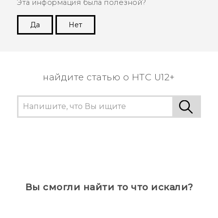
Эта информация была полезной?
Да
Нет
Спасибо! Ваши отзывы помогают другим
пользователям находить самую полезную
информацию.
найдите статью о HTC U12+
Вы смогли найти то что искали?