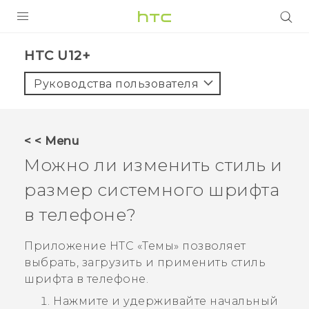
УСТРОЙСТВА
HTC U12+‎
5G
Руководства пользователя
СМАРТФОНЫ
АКСЕССУАРЫ
< < Menu
VIVE
Можно ли изменить стиль и
VIVERSE
размер системного шрифта
в телефоне?
ПОДДЕРЖКА
Приложение HTC «
Темы
» позволяет
выбрать, загрузить и применить стиль
шрифта в телефоне.
Нажмите и удерживайте начальный