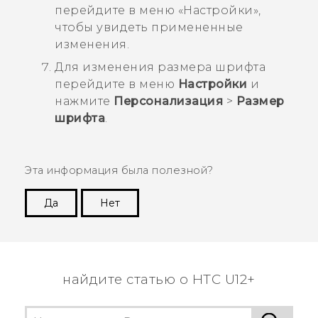
перейдите в меню «
Настройки
»,
чтобы увидеть примененные
изменения.
Для изменения размера шрифта
перейдите в меню
Настройки
и
нажмите
Персонализация
>
Размер
шрифта
.
Эта информация была полезной?
Да
Нет
Спасибо! Ваши отзывы помогают другим
пользователям находить самую полезную
информацию.
найдите статью о HTC U12+