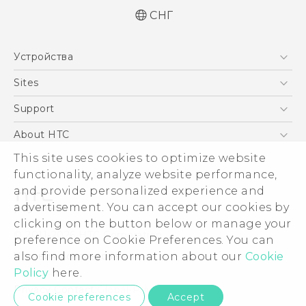
СНГ
Русский - Руководство пользователя
Устройства
Русский - Руководство по безопасности и
соответствию стандартам
5G
Sites
Қазақ - Пайдаланушы нұсқаулығы
Смартфоны
HTC Dev
Support
Қазақ - Қауіпсіздік және нормативтік
EXODUS
ақпараты
HTC Research
ПОДДЕРЖКА
About HTC
Аксессуары
English - User manual
This site uses cookies to optimize website
ESG
English - Safety and regulatory guide
VIVE
functionality, analyze website performance,
Инвестирование
and provide personalized experience and
Политика конфиденциальности
advertisement. You can accept our cookies by
Безопасность продуктов
clicking on the button below or manage your
© 2011-2026 HTC Corporation
preference on Cookie Preferences. You can
Вакансии
also find more information about our
Cookie
Условия использования.
Security and Privacy Whitepaper
Policy
here.
Privacy Contact:
Global-Privacy@htc.com
Cookie preferences
Accept