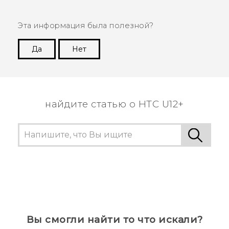
Эта информация была полезной?
Да
Нет
Спасибо! Ваши отзывы помогают другим
пользователям находить самую полезную
информацию.
найдите статью о HTC U12+
Вы смогли найти то что искали?