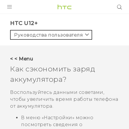
УСТРОЙСТВА
HTC U12+‎
5G
Руководства пользователя
СМАРТФОНЫ
АКСЕССУАРЫ
< < Menu
VIVE
Как сэкономить заряд
VIVERSE
аккумулятора?
ПОДДЕРЖКА
Воспользуйтесь данными советами,
чтобы увеличить время работы телефона
от аккумулятора.
В меню «Настройки» можно
посмотреть сведения о