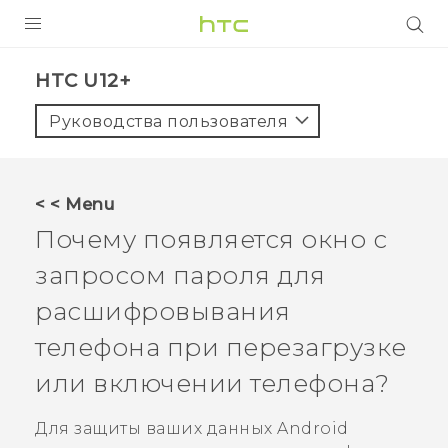
УСТРОЙСТВА
HTC U12+‎
5G
Руководства пользователя
СМАРТФОНЫ
АКСЕССУАРЫ
< < Menu
VIVE
Почему появляется окно с
VIVERSE
запросом пароля для
расшифровывания
ПОДДЕРЖКА
телефона при перезагрузке
или включении телефона?
Для защиты ваших данных
Android