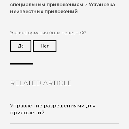
специальным приложениям
>
Установка
неизвестных приложений
.
Эта информация была полезной?
Да
Нет
Спасибо! Ваши отзывы помогают другим
пользователям находить самую полезную
информацию.
RELATED ARTICLE
Управление разрешениями для
приложений