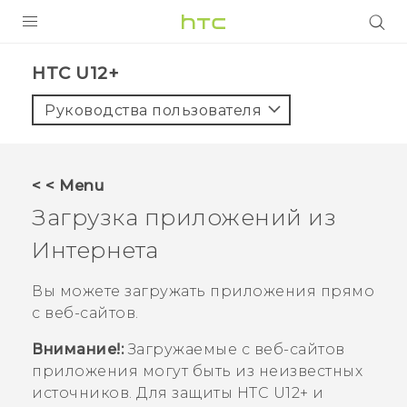
УСТРОЙСТВА
HTC U12+‎
5G
Руководства пользователя
СМАРТФОНЫ
АКСЕССУАРЫ
< < Menu
VIVE
Загрузка приложений из
VIVERSE
Интернета
ПОДДЕРЖКА
Вы можете загружать приложения прямо
с веб-сайтов.
Внимание!:
Загружаемые с веб-сайтов
приложения могут быть из неизвестных
источников. Для защиты
HTC U12+‍
и