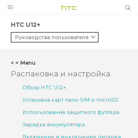
УСТРОЙСТВА
HTC U12+‎
5G
Руководства пользователя
СМАРТФОНЫ
АКСЕССУАРЫ
< < Menu
VIVE
Распаковка и настройка
VIVERSE
Обзор HTC U12+‍
ПОДДЕРЖКА
Установка карт nano-SIM и microSD
Использование защитного футляра
Зарядка аккумулятора
Включение и выключение питания