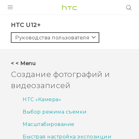
УСТРОЙСТВА
HTC U12+‎
5G
Руководства пользователя
СМАРТФОНЫ
АКСЕССУАРЫ
< < Menu
VIVE
Создание фотографий и
VIVERSE
видеозаписей
ПОДДЕРЖКА
HTC «Камера»
Выбор режима съемки
Масштабирование
Быстрая настройка экспозиции