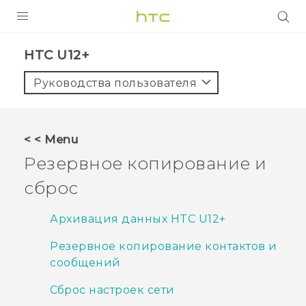
УСТРОЙСТВА
HTC U12+‎
5G
Руководства пользователя
СМАРТФОНЫ
АКСЕССУАРЫ
< < Menu
VIVE
Резервное копирование и
VIVERSE
сброс
ПОДДЕРЖКА
Архивация данных HTC U12+‍
Резервное копирование контактов и
сообщений
Сброс настроек сети