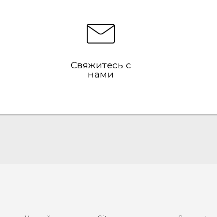
Свяжитесь с
нами
Русский - Краткое руководство
Русский - Руководство пользователя
Русский - Руководство по безопасности и
соответствию стандартам
Қазақ - жұмысты бастау нұсқаулығы