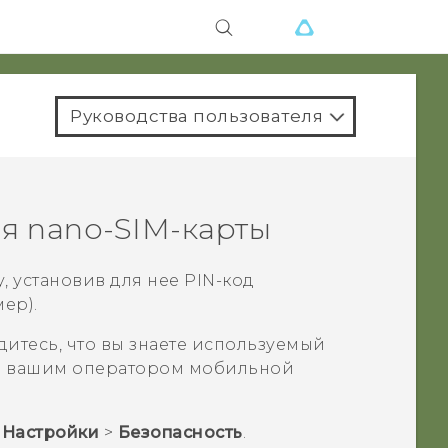
Руководства пользователя
ля
nano-SIM
-карты
у, установив для нее PIN-код
ер).
итесь, что вы знаете используемый
ый вашим оператором мобильной
>
Настройки
>
Безопасность
.