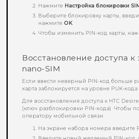
Нажмите
Настройка блокировки SI
Выберите блокировку карты, введит
нажмите
OK
.
Чтобы изменить PIN-код карты, на
Восстановление доступа к
nano-SIM
Если ввести неверный PIN-код больше р
карта заблокируется на уровне PUK-кода.
Для восстановления доступа к
HTC Desir
(ключ разблокировки PIN-кода). Чтобы по
оператору мобильной связи.
На экране набора номера введите 
Введите новый желаемый PIN-код, 