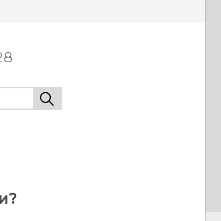
28
и?