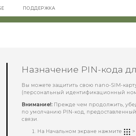
SE
ПОДДЕРЖКА
ОНЫ
АКСЕССУАРЫ
VIVE
Назначение PIN-кода д
Вы можете защитить свою
nano-SIM
-карт
(персональный идентификационный ном
Внимание!:
Прежде чем продолжить, убед
по умолчанию PIN-код, предоставленн
связи.
На
Начальном
экране нажмите