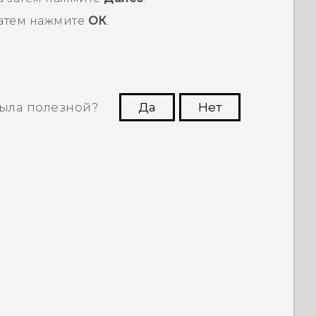
затем нажмите
ОК
.
ыла полезной?
Да
Нет
угим пользователям находить самую
полезную информацию.