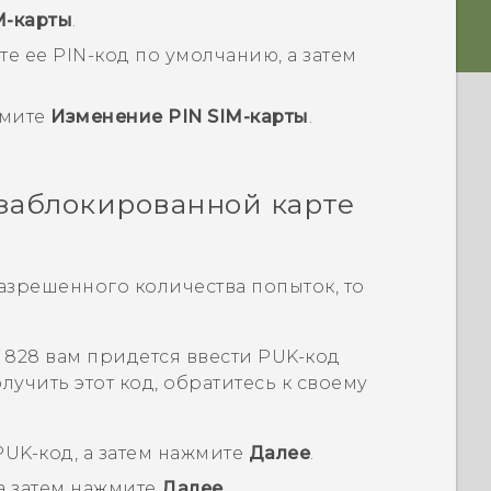
M-карты
.
е ее PIN-код по умолчанию, а затем
жмите
Изменение PIN SIM-карты
.
 заблокированной карте
азрешенного количества попыток, то
e 828
вам придется ввести PUK-код
лучить этот код, обратитесь к своему
PUK-код, а затем нажмите
Далее
.
а затем нажмите
Далее
.