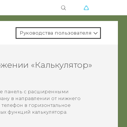
Руководства пользователя
ожении «
Калькулятор
»
?
те панель с расширенными
рану в направлении от нижнего
ь телефон в горизонтальное
х функций калькулятора.