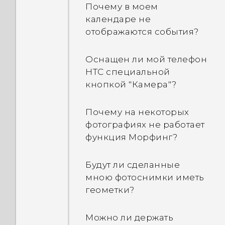
Почему в моем
между клавиатурой HTC
цветом?
календаре не
Sense и сторонними
отображаются события?
способами ввода?
Как включить или
отключить приложение
Оснащен ли мой телефон
Как работает виджет HTC
управления устройством?
HTC специальной
Sense Home?
кнопкой "Камера"?
Почему мой телефон
Почему отображаются
нагревается?
Почему на некоторых
предлагаемые
фотографиях не работает
приложения в виджете
Мой телефон абсолютно
функция Морфинг?
"HTC Sense Home"?
новый, но объем
Раньше мне никогда не
свободной памяти
приходилось
Будут ли сделанные
меньше общей емкости.
пользоваться этими
мною фотоснимки иметь
Почему?
видами приложений.
геометки?
Что произойдет при
Можно ли удалить
Можно ли держать
открытии файла,