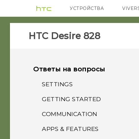
УСТРОЙСТВА
VIVER
5G
СМАРТФ
HTC Desire 828‎
Ответы на вопросы
SETTINGS
GETTING STARTED
При снятии блокировки
экрана отображается
COMMUNICATION
Что изменилось в
сообщение «Функции
последней версии HTC
защиты устройства
APPS & FEATURES
Как отображать
BlinkFeed?
больше не активны». Что