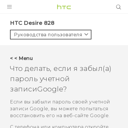
УСТРОЙСТВА
HTC Desire 828‎
5G
Руководства пользователя
СМАРТФОНЫ
АКСЕССУАРЫ
< < Menu
VIVE
Что делать, если я забыл(а)
VIVERSE
пароль учетной
записи
Google
?
ПОДДЕРЖКА
Если вы забыли пароль своей учетной
записи
Google
, вы можете попытаться
восстановить его на веб-сайте
Google
.
С телефона или компьютера откройте