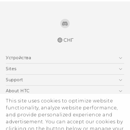
СНГ
Русский - Краткое руководство
Устройства
Русский - Руководство пользователя
Русский - Руководство по безопасности и
5G
Sites
соответствию стандартам
Смартфоны
HTC Dev
Support
Қазақ - жұмысты бастау нұсқаулығы
EXODUS
Қазақ - Пайдаланушы нұсқаулығы
HTC Research
ПОДДЕРЖКА
About HTC
Аксессуары
Қазақ - Қауіпсіздік және нормативтік
This site uses cookies to optimize website
ESG
ақпараты
VIVE
functionality, analyze website performance,
Инвестирование
and provide personalized experience and
Политика конфиденциальности
advertisement. You can accept our cookies by
Безопасность продуктов
clicking on the button below or manage your