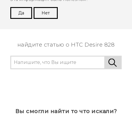
Да
Нет
Спасибо! Ваши отзывы помогают другим
пользователям находить самую полезную
информацию.
найдите статью о HTC Desire 828
Вы смогли найти то что искали?