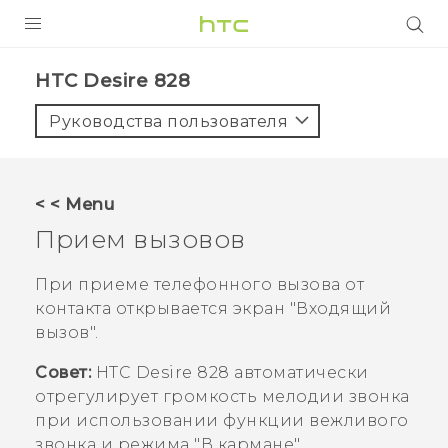
УСТРОЙСТВА
HTC Desire 828‎
5G
Руководства пользователя
СМАРТФОНЫ
АКСЕССУАРЫ
< < Menu
VIVE
Прием вызовов
VIVERSE
При приеме телефонного вызова от
контакта открывается экран
"Входящий
ПОДДЕРЖКА
вызов"
.
Совет:
HTC Desire 828
автоматически
отрегулирует громкость мелодии звонка
при использовании функции вежливого
звонка и режима "‍В кармане"‍.