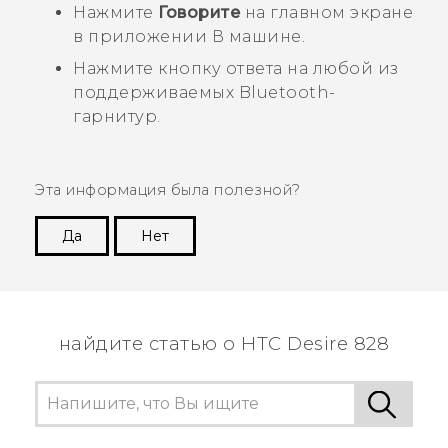
Нажмите
Говорите
на главном экране
в приложении
В машине
.
Нажмите кнопку ответа на любой из
поддерживаемых
Bluetooth
-
гарнитур.
Эта информация была полезной?
Да
Нет
Спасибо! Ваши отзывы помогают другим
пользователям находить самую полезную
информацию.
найдите статью о HTC Desire 828