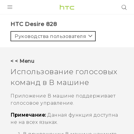
УСТРОЙСТВА
HTC Desire 828‎
5G
Руководства пользователя
СМАРТФОНЫ
АКСЕССУАРЫ
< < Menu
VIVE
Использование голосовых
VIVERSE
команд в
В машине
ПОДДЕРЖКА
Приложение
В машине
поддерживает
голосовое управление.
Примечание:
Данная функция доступна
не на всех языках.