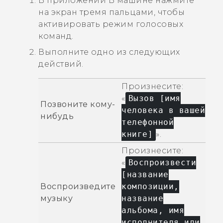
В приложении
В машине
нажмите
на экран тремя пальцами, чтобы
активировать режим голосовых
команд.
Выполните одно из следующих
действий.
Произнесите:
«
Вызов [имя
Позвоните кому-
человека в вашей
нибудь
телефонной
книге]
».
Произнесите:
«
Воспроизвести
[название
Воспроизведите
композиции,
музыку
название
альбома, имя
исполнителя или