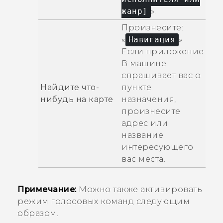
жанр]
».
Произнесите:
«
Навигация
».
Если приложение
В машине
спрашивает вас о
Найдите что-
пункте
нибудь на карте
назначения,
произнесите
адрес или
название
интересующего
вас места.
Примечание:
Можно также активировать
режим голосовых команд следующим
образом.