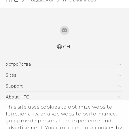
Поддержка
HTC Desire 828‎
СНГ
Русский - Краткое руководство
Устройства
Русский - Руководство пользователя
Русский - Руководство по безопасности и
5G
Sites
соответствию стандартам
Смартфоны
HTC Dev
Support
Қазақ - жұмысты бастау нұсқаулығы
EXODUS
Қазақ - Пайдаланушы нұсқаулығы
HTC Research
ПОДДЕРЖКА
About HTC
Аксессуары
Қазақ - Қауіпсіздік және нормативтік
This site uses cookies to optimize website
ESG
ақпараты
VIVE
functionality, analyze website performance,
Инвестирование
and provide personalized experience and
Политика конфиденциальности
advertisement. You can accept our cookies by