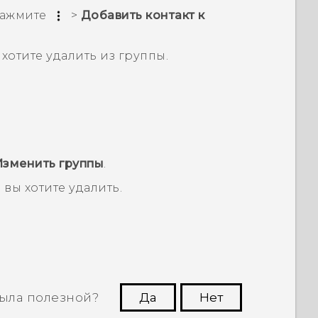
 Нажмите
>
Добавить контакт к
хотите удалить из группы.
Изменить группы
.
 вы хотите удалить.
ыла полезной?
Да
Нет