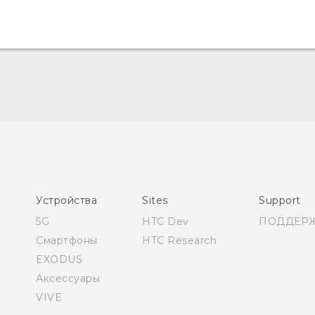
Русский - Краткое руководство
Русский - Руководство пользователя
Русский - Руководство по безопасности и
соответствию стандартам
Қазақ - жұмысты бастау нұсқаулығы
Устройства
Sites
Support
Қазақ - Пайдаланушы нұсқаулығы
5G
HTC Dev
ПОДДЕР
Қазақ - Қауіпсіздік және нормативтік ақпараты
Смартфоны
HTC Research
EXODUS
Аксессуары
VIVE