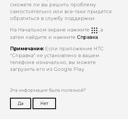
сможете ли вы решить проблему
самостоятельно или все-таки придется
обратиться в службу поддержки.
На
Начальном
экране нажмите
, а
затем найдите и нажмите
Справка
.
Примечание:
Если приложение HTC
"‍
Справка
"‍ не установлено в вашем
телефоне изначально, вы можете
загрузить его из
Google Play
.
Эта информация была полезной?
Да
Нет
Спасибо! Ваши отзывы помогают другим
пользователям находить самую полезную
информацию.