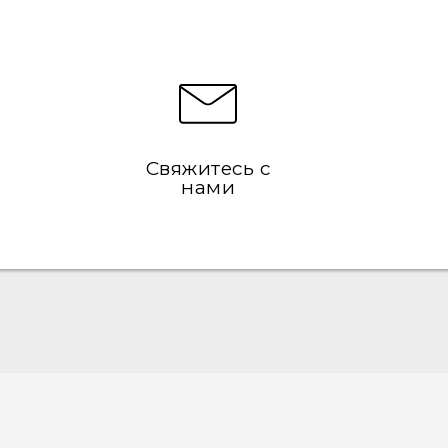
Свяжитесь с
нами
Русский - Краткое руководство
Русский - Руководство пользователя
Русский - Руководство по безопасности и
соответствию стандартам