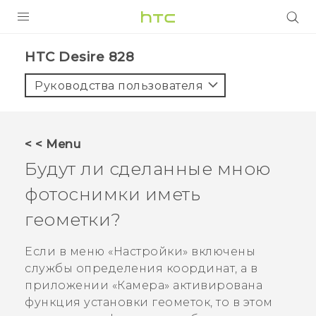
УСТРОЙСТВА
HTC Desire 828‎
5G
Руководства пользователя
СМАРТФОНЫ
АКСЕССУАРЫ
< < Menu
VIVE
Будут ли сделанные мною
VIVERSE
фотоснимки иметь
геометки?
ПОДДЕРЖКА
Если в меню «Настройки» включены
службы определения координат, а в
приложении «
Камера
» активирована
функция установки геометок, то в этом