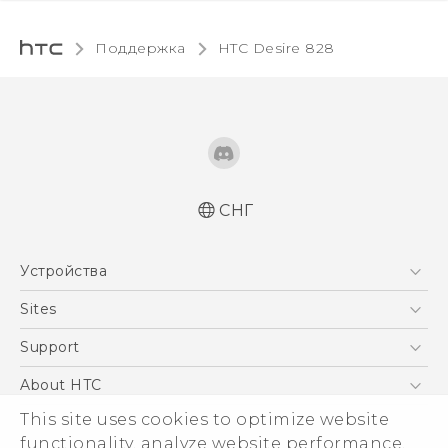
Поддержка
HTC Desire 828‎
СНГ
Русский - Краткое руководство
Устройства
Русский - Руководство пользователя
Русский - Руководство по безопасности и
5G
Sites
соответствию стандартам
Смартфоны
HTC Dev
Support
Қазақ - жұмысты бастау нұсқаулығы
EXODUS
Қазақ - Пайдаланушы нұсқаулығы
HTC Research
ПОДДЕРЖКА
About HTC
Аксессуары
Қазақ - Қауіпсіздік және нормативтік
This site uses cookies to optimize website
ESG
ақпараты
VIVE
functionality, analyze website performance,