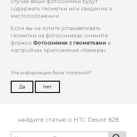
случае ваши фотоснимки будут
содержать геометки или сведения о
местоположении.
Если вы не хотите устанавливать
геометки на фотоснимках, снимите
флажок
Фотоснимки с геометками
в
настройках приложения «
Камера
».
Эта информация была полезной?
Да
Нет
Спасибо! Ваши отзывы помогают другим
пользователям находить самую полезную
информацию.
найдите статью о HTC Desire 828