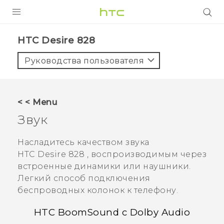
УСТРОЙСТВА
HTC Desire 828‎
5G
Руководства пользователя
СМАРТФОНЫ
АКСЕССУАРЫ
< < Menu
VIVE
Звук
VIVERSE
Насладитесь качеством звука
HTC Desire 828
, воспроизводимым через
ПОДДЕРЖКА
встроенные динамики или наушники.
Легкий способ подключения
беспроводных колонок к телефону.
HTC BoomSound
с
Dolby Audio