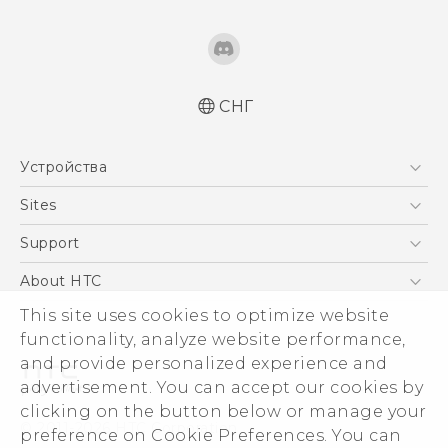
СНГ
Русский - Краткое руководство
Устройства
Русский - Руководство пользователя
Русский - Руководство по безопасности и
5G
Sites
соответствию стандартам
Смартфоны
HTC Dev
Support
Қазақ - жұмысты бастау нұсқаулығы
EXODUS
Қазақ - Пайдаланушы нұсқаулығы
HTC Research
ПОДДЕРЖКА
About HTC
Аксессуары
Қазақ - Қауіпсіздік және нормативтік
ESG
This site uses cookies to optimize website
ақпараты
VIVE
functionality, analyze website performance,
Инвестирование
and provide personalized experience and
Политика конфиденциальности
advertisement. You can accept our cookies by
Безопасность продуктов
clicking on the button below or manage your
© 2011-2026 HTC Corporation
preference on Cookie Preferences. You can
Вакансии