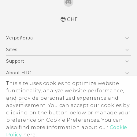
СНГ
Русский - Краткое руководство
Устройства
Русский - Руководство пользователя
Русский - Руководство по безопасности и
5G
Sites
соответствию стандартам
Смартфоны
HTC Dev
Support
Қазақ - жұмысты бастау нұсқаулығы
EXODUS
Қазақ - Пайдаланушы нұсқаулығы
HTC Research
ПОДДЕРЖКА
About HTC
Аксессуары
Қазақ - Қауіпсіздік және нормативтік
ESG
This site uses cookies to optimize website
ақпараты
VIVE
functionality, analyze website performance,
Инвестирование
and provide personalized experience and
Политика конфиденциальности
advertisement. You can accept our cookies by
Безопасность продуктов
clicking on the button below or manage your
© 2011-2026 HTC Corporation
preference on Cookie Preferences. You can
Вакансии
Условия использования.
also find more information about our
Cookie
Security and Privacy Whitepaper
Policy
here.