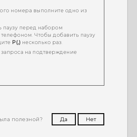
ого номера выполните одно из
ь паузу перед набором
телефоном. Чтобы добавить паузу
дите
P(,)
несколько раз.
 запроса на подтверждение
ыла полезной?
Да
Нет
угим пользователям находить самую
полезную информацию.