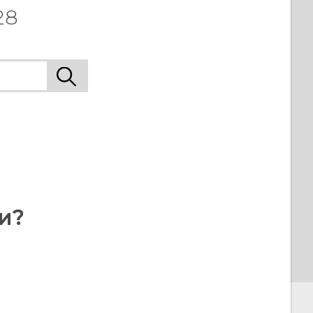
28
и?