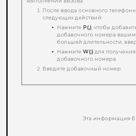
выполнении вызова.
После ввода основного телефонн
следующих действий.
Нажмите
P(,)
, чтобы добавит
добавочного номера вашим 
большей длительности, вве
Нажмите
W(;)
для получения
добавочного номера.
Введите добавочный номер.
Эта информация б
Спасибо! Ваши отзывы помогают др