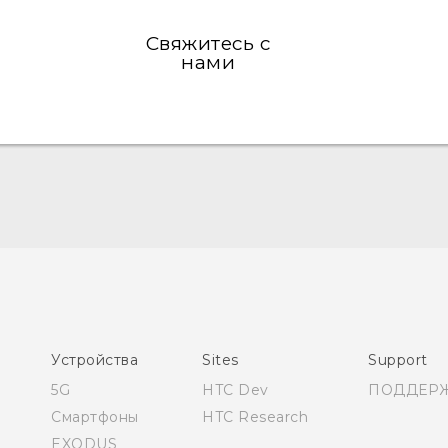
Свяжитесь с
нами
Русский - Краткое руководство
Русский - Руководство пользователя
Русский - Руководство по безопасности и
соответствию стандартам
Қазақ - жұмысты бастау нұсқаулығы
Устройства
Sites
Support
Қазақ - Пайдаланушы нұсқаулығы
5G
HTC Dev
ПОДДЕР
Қазақ - Қауіпсіздік және нормативтік ақпараты
Смартфоны
HTC Research
EXODUS