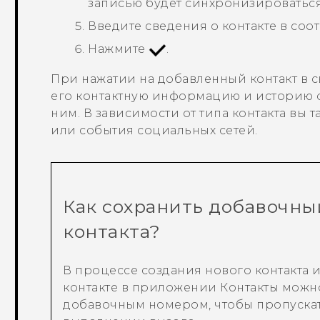
записью будет синхронизироваться 
Введите сведения о контакте в соо
Нажмите
.
При нажатии на добавленный контакт в с
его контактную информацию и историю 
ним. В зависимости от типа контакта вы 
или события социальных сетей.
Как сохранить добавочны
контакта?
В процессе создания нового контакта
контакте в приложении
Контакты
можно
добавочным номером, чтобы пропускат