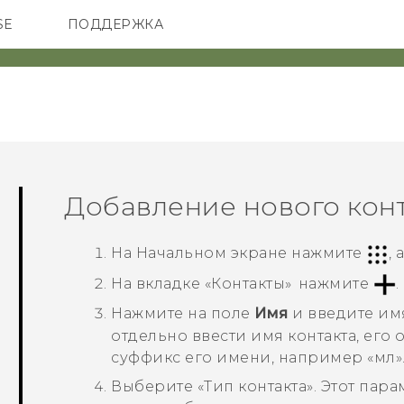
SE
ПОДДЕРЖКА
ОНЫ
АКСЕССУАРЫ
VIVE
Добавление нового кон
На
Начальном
экране нажмите
,
На вкладке «
Контакты
» нажмите
.
Нажмите на поле
Имя
и введите имя
отдельно ввести имя контакта, его 
суффикс его имени, например «мл»
Выберите «
Тип контакта
». Этот пар