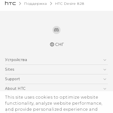
Поддержка
HTC Desire 828‎
СНГ
Русский - Краткое руководство
Устройства
Русский - Руководство пользователя
Русский - Руководство по безопасности и
5G
Sites
соответствию стандартам
Смартфоны
HTC Dev
Support
Қазақ - жұмысты бастау нұсқаулығы
EXODUS
Қазақ - Пайдаланушы нұсқаулығы
HTC Research
ПОДДЕРЖКА
About HTC
Аксессуары
Қазақ - Қауіпсіздік және нормативтік
ESG
This site uses cookies to optimize website
ақпараты
VIVE
functionality, analyze website performance,
Инвестирование
and provide personalized experience and
Политика конфиденциальности