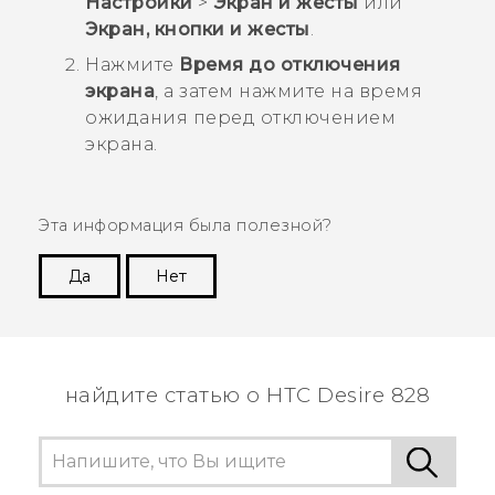
Настройки
>
Экран и жесты
или
Экран, кнопки и жесты
.
Нажмите
Время до отключения
экрана
, а затем нажмите на время
ожидания перед отключением
экрана.
Эта информация была полезной?
Да
Нет
Спасибо! Ваши отзывы помогают другим
пользователям находить самую полезную
информацию.
найдите статью о HTC Desire 828