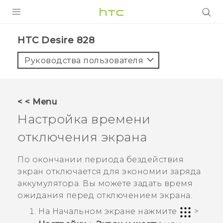
УСТРОЙСТВА
HTC Desire 828‎
5G
Руководства пользователя
СМАРТФОНЫ
АКСЕССУАРЫ
< < Menu
VIVE
Настройка времени
VIVERSE
отключения экрана
ПОДДЕРЖКА
По окончании периода бездействия
экран отключается для экономии заряда
аккумулятора. Вы можете задать время
ожидания перед отключением экрана.
На
Начальном
экране нажмите
>