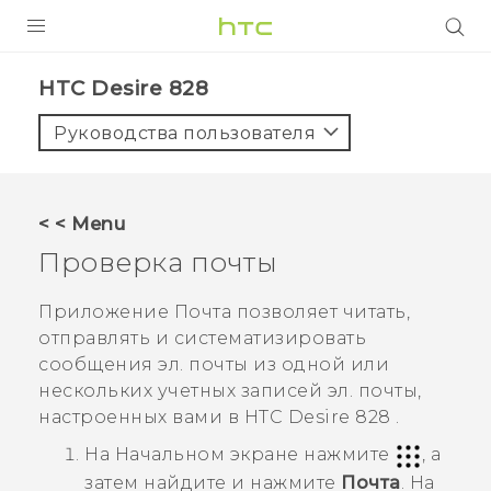
УСТРОЙСТВА
HTC Desire 828‎
5G
Руководства пользователя
СМАРТФОНЫ
АКСЕССУАРЫ
< < Menu
VIVE
Проверка почты
VIVERSE
Приложение
Почта
позволяет читать,
отправлять и систематизировать
ПОДДЕРЖКА
сообщения эл. почты из одной или
нескольких учетных записей эл. почты,
настроенных вами в
HTC Desire 828
.
На
Начальном
экране нажмите
, а
затем найдите и нажмите
Почта
.
На