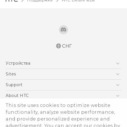
СНГ
Русский - Краткое руководство
Устройства
Русский - Руководство пользователя
Русский - Руководство по безопасности и
5G
Sites
соответствию стандартам
Смартфоны
HTC Dev
Support
Қазақ - жұмысты бастау нұсқаулығы
EXODUS
Қазақ - Пайдаланушы нұсқаулығы
HTC Research
ПОДДЕРЖКА
About HTC
Аксессуары
Қазақ - Қауіпсіздік және нормативтік
ESG
This site uses cookies to optimize website
ақпараты
VIVE
functionality, analyze website performance,
Инвестирование
and provide personalized experience and
Политика конфиденциальности
advertisement. You can accept our cookies by