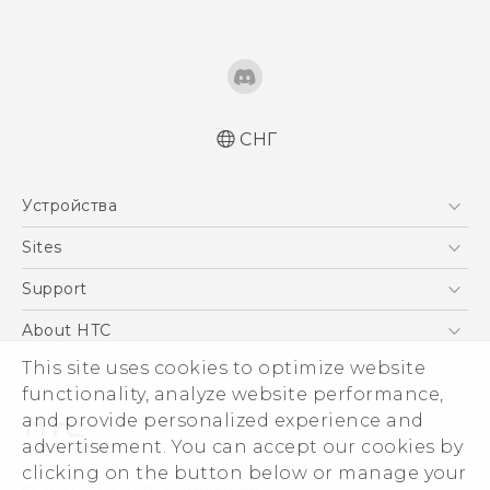
СНГ
Русский - Краткое руководство
Устройства
Русский - Руководство пользователя
Русский - Руководство по безопасности и
5G
Sites
соответствию стандартам
Смартфоны
HTC Dev
Support
Қазақ - жұмысты бастау нұсқаулығы
EXODUS
Қазақ - Пайдаланушы нұсқаулығы
HTC Research
ПОДДЕРЖКА
About HTC
Аксессуары
Қазақ - Қауіпсіздік және нормативтік
This site uses cookies to optimize website
ESG
ақпараты
VIVE
functionality, analyze website performance,
Инвестирование
and provide personalized experience and
Политика конфиденциальности
advertisement. You can accept our cookies by
Безопасность продуктов
clicking on the button below or manage your