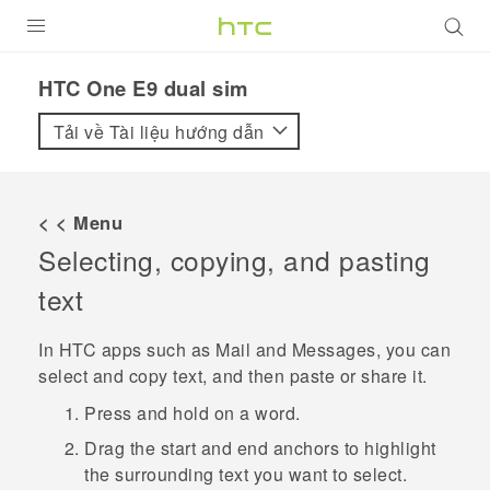
SẢN PHẨM
HTC One E9 dual sim‎
VIVE
Tải về Tài liệu hướng dẫn
G REIGNS
ĐIỆN THOẠI THÔNG MINH
< < Menu
Selecting, copying, and pasting
VIVERSE
text
ỨNG DỤNG
In HTC apps such as
Mail
and
Messages
, you can
HỖ TRỢ
select and copy text, and then paste or share it.
Press and hold on a word.
Drag the start and end anchors to highlight
the surrounding text you want to select.