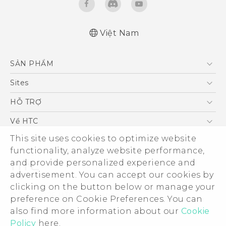
Việt Nam
Hướng dẫn sử dụng nhanh
SẢN PHẨM
Quick start guide
User manual
5G
Sites
Điện Thoại Thông Minh
HTC Dev
HỖ TRỢ
VIVE
HTC Research
Trung tâm hỗ trợ
Về HTC
Hỗ trợ bảo hành HTC
ESG
This site uses cookies to optimize website
functionality, analyze website performance,
Nhà đầu tư
and provide personalized experience and
Làm việc tại HTC
advertisement. You can accept our cookies by
Chính sách bảo mật
clicking on the button below or manage your
© 2011-2026 HTC Corporation
preference on Cookie Preferences. You can
Bảo mật sản phẩm
Legal Terms
also find more information about our
Cookie
Thông Tin Đấu Thầu
Policy
here.