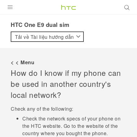
SẢN PHẨM
HTC One E9 dual sim‎
VIVE
Tải về Tài liệu hướng dẫn
G REIGNS
ĐIỆN THOẠI THÔNG MINH
< < Menu
How do I know if my phone can
VIVERSE
be used in another country's
ỨNG DỤNG
local network?
HỖ TRỢ
Check any of the following:
Check the network specs of your phone on
the HTC website. Go to the website of the
country where you bought the phone.