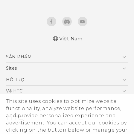
Việt Nam
Hướng dẫn sử dụng nhanh
SẢN PHẨM
Quick start guide
User manual
5G
Sites
Điện Thoại Thông Minh
HTC Dev
HỖ TRỢ
VIVE
HTC Research
Trung tâm hỗ trợ
Về HTC
Hỗ trợ bảo hành HTC
This site uses cookies to optimize website
ESG
functionality, analyze website performance,
Nhà đầu tư
and provide personalized experience and
Làm việc tại HTC
advertisement. You can accept our cookies by
Chính sách bảo mật
clicking on the button below or manage your