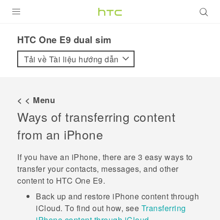
SẢN PHẨM
HTC One E9 dual sim‎
VIVE
Tải về Tài liệu hướng dẫn
G REIGNS
ĐIỆN THOẠI THÔNG MINH
< < Menu
Ways of transferring content
VIVERSE
from an
iPhone
ỨNG DỤNG
If you have an
iPhone
, there are 3 easy ways to
HỖ TRỢ
transfer your contacts, messages, and other
content to
HTC One E9‍‍
.
Back up and restore
iPhone
content through
iCloud
. To find out how, see
Transferring
iPhone content through iCloud
.