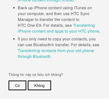
Back up
iPhone
content using
iTunes
on
your computer, and then use
HTC Sync
Manager
to transfer the content to
HTC One E9‍‍
. For details, see
Transferring
iPhone content and apps to your HTC phone
.
If you only need to copy your contacts, you
can use
Bluetooth®
transfer. For details, see
Transferring contacts from your old phone
through Bluetooth
.
Thông tin này có hữu ích không?
Có
Không
Cám ơn!