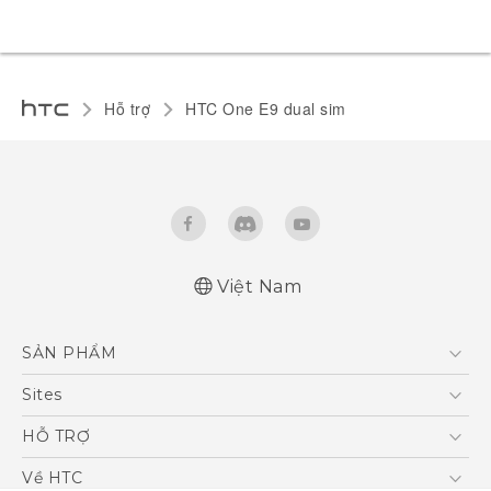
Hỗ trợ
HTC One E9 dual sim‎
Việt Nam
Hướng dẫn sử dụng nhanh
SẢN PHẨM
Quick start guide
User manual
5G
Sites
Điện Thoại Thông Minh
HTC Dev
HỖ TRỢ
VIVE
HTC Research
Trung tâm hỗ trợ
Về HTC