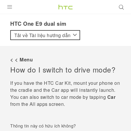
SẢN PHẨM
HTC One E9 dual sim‎
VIVE
Tải về Tài liệu hướng dẫn
G REIGNS
ĐIỆN THOẠI THÔNG MINH
< < Menu
How do I switch to drive mode?
VIVERSE
ỨNG DỤNG
If you have the HTC Car Kit, mount your phone on
the cradle and the
Car
app will instantly launch.
HỖ TRỢ
You can also switch to car mode by tapping
Car
from the All apps screen.
Thông tin này có hữu ích không?