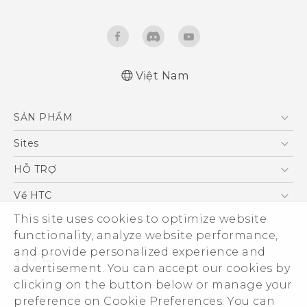
Việt Nam
Hướng dẫn sử dụng nhanh
SẢN PHẨM
Quick start guide
User manual
5G
Sites
Điện Thoại Thông Minh
HTC Dev
HỖ TRỢ
VIVE
HTC Research
Trung tâm hỗ trợ
Về HTC
Hỗ trợ bảo hành HTC
This site uses cookies to optimize website
ESG
functionality, analyze website performance,
Nhà đầu tư
and provide personalized experience and
Làm việc tại HTC
advertisement. You can accept our cookies by
Chính sách bảo mật
clicking on the button below or manage your
© 2011-2026 HTC Corporation
preference on Cookie Preferences. You can
Bảo mật sản phẩm