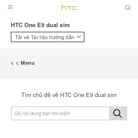
SẢN PHẨM
HTC One E9 dual sim‎
VIVE
Tải về Tài liệu hướng dẫn
G REIGNS
ĐIỆN THOẠI THÔNG MINH
< < Menu
VIVERSE
ỨNG DỤNG
Tìm chủ đề về HTC One E9 dual sim
HỖ TRỢ